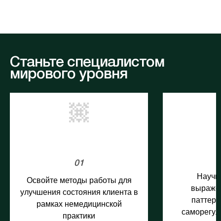
Станьте специалистом
мирового уровня
01
Научи
Освойте методы работы для
выражен
улучшения состояния клиента в
паттерн
рамках немедицинской
саморегул
практики