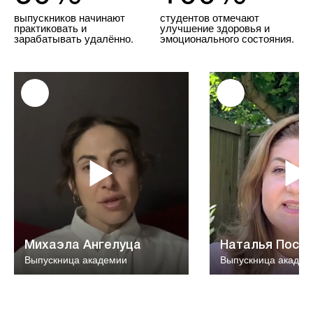
выпускников начинают
студентов отмечают
практиковать и
улучшение здоровья и
зарабатывать удалённо.
эмоционального состояния.
"Я приобрела не просто знания,
"Обучение п
а новую жизнь! Огромное
ожидания! Викто
спасибо Виктору Алексееву и
настоящий П
всем наставникам за поддержку."
Благодаря вам я 
Михаэла Ангелуца
Наталь
Михаэла Ангелуца
Наталья Пост
Выпускница академии
Выпускн
Выпускница академии
Выпускница академ